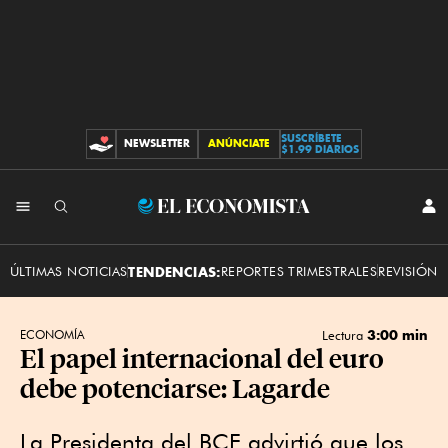
SUSCRÍBETE
NEWSLETTER
ANÚNCIATE
CONTRIBUCIONES
$1.99 DIARIOS
INI
El
SES
Economista
ÚLTIMAS NOTICIAS
TENDENCIAS:
REPORTES TRIMESTRALES
REVISIÓN 
3:00 min
ECONOMÍA
Lectura
El papel internacional del euro
debe potenciarse: Lagarde
La Presidenta del BCE advirtió que los