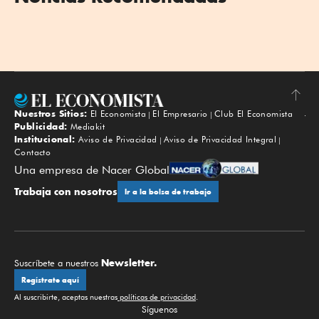
Nuestros Sitios:
El Economista
El Empresario
Club El Economista
Subir
Publicidad:
Mediakit
Institucional:
Aviso de Privacidad
Aviso de Privacidad Integral
Contacto
Una empresa de Nacer Global
Trabaja con nosotros
Ir a la bolsa de trabajo
Newsletter.
Suscríbete a nuestros
Regístrate aquí
Al suscribirte, aceptas nuestras
políticas de privacidad
.
Síguenos