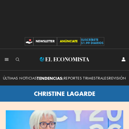
SUSCRÍBETE
NEWSLETTER
ANÚNCIATE
CONTRIBUCIONES
$1.99 DIARIOS
El
INI
SES
Economista
ÚLTIMAS NOTICIAS
TENDENCIAS:
REPORTES TRIMESTRALES
REVISIÓN 
CHRISTINE LAGARDE