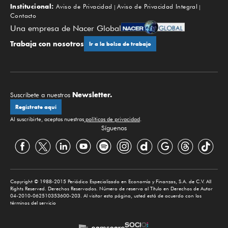
Institucional:
Aviso de Privacidad
Aviso de Privacidad Integral
Contacto
Una empresa de Nacer Global
Trabaja con nosotros
Ir a la bolsa de trabajo
Newsletter.
Suscríbete a nuestros
Regístrate aquí
Al suscribirte, aceptas nuestras
políticas de privacidad
.
Síguenos
Copyright © 1988-2015 Periódico Especializado en Economía y Finanzas, S.A. de C.V. All
Rights Reserved. Derechos Reservados. Número de reserva al Título en Derechos de Autor
04-2010-062510353600-203. Al visitar esta página, usted está de acuerdo con los
términos del servicio