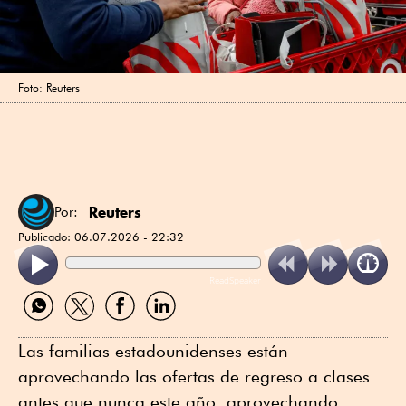
Foto: Reuters
Reuters
Por:
Publicado:
06.07.2026 - 22:32
ReadSpeaker
Compartir
Compartir
Compartir
Compartir
por
por
por
por
WhatsApp
Twitter
Facebook
Linkedin
Las familias estadounidenses están
aprovechando las ofertas de regreso a clases
antes que nunca este año, aprovechando