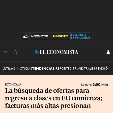
SUSCRÍBETE
NEWSLETTER
ANÚNCIATE
CONTRIBUCIONES
$1.99 DIARIOS
INI
El
SES
Economista
ÚLTIMAS NOTICIAS
TENDENCIAS:
REPORTES TRIMESTRALES
REVISIÓN 
3:00 min
ECONOMÍA
Lectura
La búsqueda de ofertas para
regreso a clases en EU comienza;
facturas más altas presionan