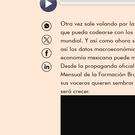
Compartir
Otra vez sale volando por la 
por
que pueda codearse con los 
WhatsApp
Compartir
mundial. Y así como ahora s
por
Twitter
así los datos macroeconómic
Compartir
por
economía mexicana puede m
Facebook
Compartir
Desde la propaganda oficial 
por
Mensual de la Formación Brut
Linkedin
sus voceros quieren sembrar 
será crecer.