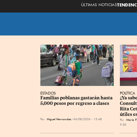
ÚLTIMAS NOTICIAS
TENDENC
ESTADOS
POLÍTICA
Familias poblanas gastarán hasta 
¿Ya sab
5,000 pesos por regreso a clases
Consult
Rita Ce
útiles e
Por
Miguel Hernandez
04/08/2026 - 15:48
Por
María F
9:50