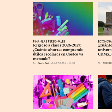
FINANZAS PERSONALES
ECONOHÁ
Regreso a clases 2026-2027: 
¿Cuánto 
¿Cuánto ahorras comprando 
univers
útiles escolares en Costco vs 
CDMX, G
mercado?
Por
Redacci
Por
Sonia Soto
26/07/2026 - 16:51