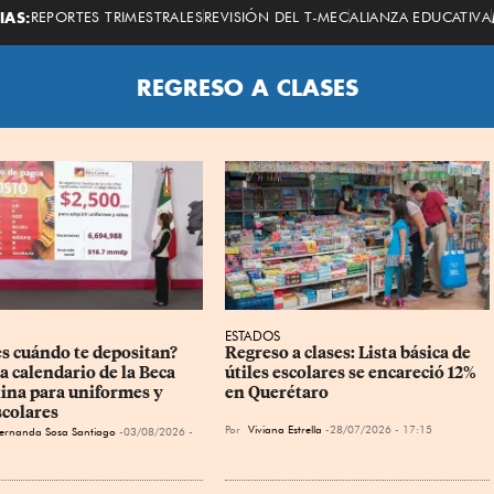
Economista
IAS:
REPORTES TRIMESTRALES
REVISIÓN DEL T-MEC
ALIANZA EDUCATIVA
REGRESO A CLASES
ESTADOS
es cuándo te depositan? 
Regreso a clases: Lista básica de 
a calendario de la Beca 
útiles escolares se encareció 12% 
tina para uniformes y 
en Querétaro
scolares
Por
Viviana Estrella
28/07/2026 - 17:15
ernanda Sosa Santiago
03/08/2026 -