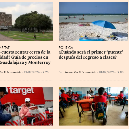
BITAT
POLÍTICA
cuesta rentar cerca de la 
¿Cuándo será el primer ‘puente’ 
idad? Guía de precios en 
después del regreso a clases?
uadalajara y Monterrey
ón El Economista
19/07/2026 - 9:25
Por
Redacción El Economista
18/07/2026 - 9:00