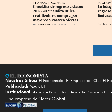
FINANZAS PERSONALES
ECONOM
Checklist de regreso a clases 
La búsq
2026-2027: audita útiles 
regreso
reutilizables, compra por 
factura
mayoreo y rastrea ofertas
Por
Reuters
Por
Sonia Soto
14/07/2026 - 10:14
Nuestros Sitios:
El Economista
El Empresario
Club El E
Publicidad:
Mediakit
Institucional:
Aviso de Privacidad
Aviso de Privacidad Int
Una empresa de Nacer Global