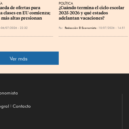
ÍA
POLÍTICA
ueda de ofertas para 
¿Cuándo termina el ciclo escolar 
 a clases en EU comienza; 
2025-2026 y qué estados 
s más altas presionan
adelantan vacaciones?
06/07/2026 - 22:32
Por
Redacción El Economista
10/07/2026 - 14:51
Ver más
conomista
egral
Contacto