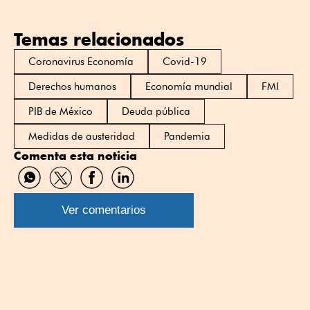
Temas relacionados
Coronavirus Economía
Covid-19
Derechos humanos
Economía mundial
FMI
PIB de México
Deuda pública
Medidas de austeridad
Pandemia
Comenta esta noticia
Compartir
Compartir
Compartir
Compartir
por
por
por
por
WhatsApp
Twitter
Facebook
Linkedin
Ver comentarios