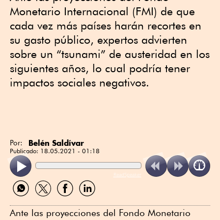
Monetario Internacional (FMI) de que
cada vez más países harán recortes en
su gasto público, expertos advierten
sobre un “tsunami” de austeridad en los
siguientes años, lo cual podría tener
impactos sociales negativos.
Belén Saldívar
Por:
Publicado:
18.05.2021 - 01:18
ReadSpeaker
Compartir
Compartir
Compartir
Compartir
por
por
por
por
WhatsApp
Twitter
Facebook
Linkedin
Ante las proyecciones del Fondo Monetario