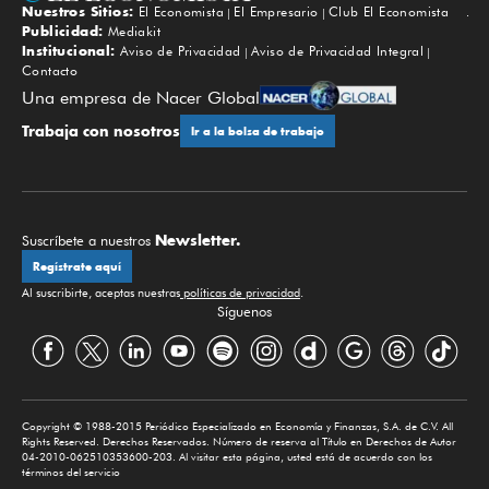
Nuestros Sitios:
El Economista
El Empresario
Club El Economista
Subir
Publicidad:
Mediakit
Institucional:
Aviso de Privacidad
Aviso de Privacidad Integral
Contacto
Una empresa de Nacer Global
Trabaja con nosotros
Ir a la bolsa de trabajo
Newsletter.
Suscríbete a nuestros
Regístrate aquí
Al suscribirte, aceptas nuestras
políticas de privacidad
.
Síguenos
Copyright © 1988-2015 Periódico Especializado en Economía y Finanzas, S.A. de C.V. All
Rights Reserved. Derechos Reservados. Número de reserva al Título en Derechos de Autor
04-2010-062510353600-203. Al visitar esta página, usted está de acuerdo con los
términos del servicio