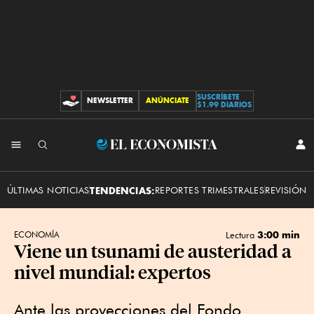
SUSCRÍBETE
NEWSLETTER
ANÚNCIATE
CONTRIBUCIONES
$1.99 DIARIOS
INI
El
SES
Economista
ÚLTIMAS NOTICIAS
TENDENCIAS:
REPORTES TRIMESTRALES
REVISIÓN 
3:00 min
ECONOMÍA
Lectura
Viene un tsunami de austeridad a
nivel mundial: expertos
Ante las proyecciones del Fondo