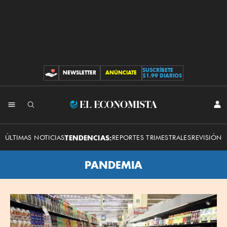
SUSCRÍBETE
NEWSLETTER
ANÚNCIATE
CONTRIBUCIONES
$1.99 DIARIOS
El
INI
SES
Economista
ÚLTIMAS NOTICIAS
TENDENCIAS:
REPORTES TRIMESTRALES
REVISIÓN 
PANDEMIA