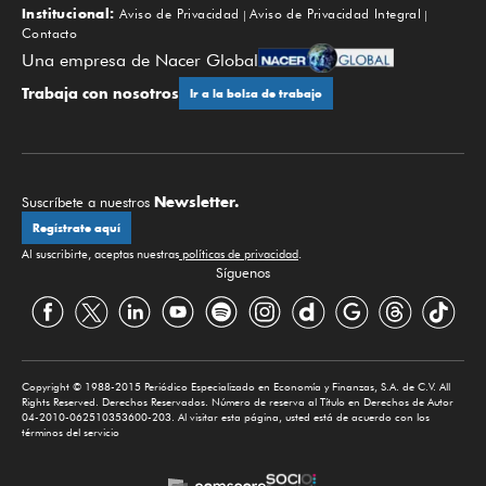
Institucional:
Aviso de Privacidad
Aviso de Privacidad Integral
Contacto
Una empresa de Nacer Global
Trabaja con nosotros
Ir a la bolsa de trabajo
Newsletter.
Suscríbete a nuestros
Regístrate aquí
Al suscribirte, aceptas nuestras
políticas de privacidad
.
Síguenos
Copyright © 1988-2015 Periódico Especializado en Economía y Finanzas, S.A. de C.V. All
Rights Reserved. Derechos Reservados. Número de reserva al Título en Derechos de Autor
04-2010-062510353600-203. Al visitar esta página, usted está de acuerdo con los
términos del servicio