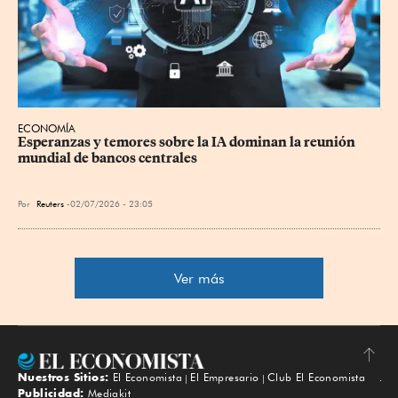
ECONOMÍA
Esperanzas y temores sobre la IA dominan la reunión 
mundial de bancos centrales
Por
Reuters
02/07/2026 - 23:05
Ver más
Nuestros Sitios:
El Economista
El Empresario
Club El Economista
Subir
Publicidad:
Mediakit