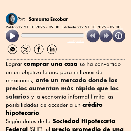
Samanta Escobar
Por:
Publicado:
21.10.2025 - 09:00
Actualizado:
21.10.2025 - 09:00
ReadSpeaker
Compartir
Compartir
Compartir
Compartir
por
por
por
por
WhatsApp
Twitter
Facebook
Linkedin
comprar una casa
Lograr
se ha convertido
en un objetivo lejano para millones de
ante un mercado donde los
mexicanos,
precios aumentan más rápido que los
salarios
y la economía informal limita las
crédito
posibilidades de acceder a un
hipotecario
.
Sociedad Hipotecaria
Según datos de la
Federal
precio promedio de una
(SHF), el