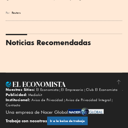
Por
Reuters
Noticias Recomendadas
Nuestros Sitios:
El Economista
El Empresario
Club El Economista
Subir
Publicidad:
Mediakit
Institucional:
Aviso de Privacidad
Aviso de Privacidad Integral
Contacto
Una empresa de Nacer Global
Trabaja con nosotros
Ir a la bolsa de trabajo