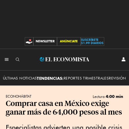
SUSCRÍBETE
NEWSLETTER
ANÚNCIATE
CONTRIBUCIONES
$1.99 DIARIOS
INI
El
SES
Economista
ÚLTIMAS NOTICIAS
TENDENCIAS:
REPORTES TRIMESTRALES
REVISIÓN 
4:00 min
ECONOHÁBITAT
Lectura
Comprar casa en México exige
ganar más de 64,000 pesos al mes
Especialistas advierten una posible crisis