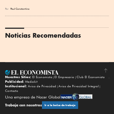
Por
Paul Constantino
Noticias Recomendadas
Nuestros Sitios:
El Economista
El Empresario
Club El Economista
Subir
Publicidad:
Mediakit
Institucional:
Aviso de Privacidad
Aviso de Privacidad Integral
Contacto
Una empresa de Nacer Global
Trabaja con nosotros
Ir a la bolsa de trabajo