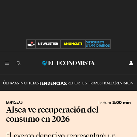
SUSCRÍBETE
NEWSLETTER
ANÚNCIATE
CONTRIBUCIONES
$1.99 DIARIOS
INI
El
SES
Economista
ÚLTIMAS NOTICIAS
TENDENCIAS:
REPORTES TRIMESTRALES
REVISIÓN 
3:00 min
EMPRESAS
Lectura
Alsea ve recuperación del
consumo en 2026
El evento deportivo representará un