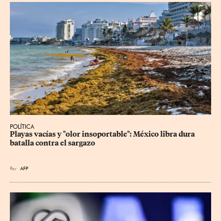
POLÍTICA
Playas vacías y "olor insoportable": México libra dura 
batalla contra el sargazo
Por
AFP