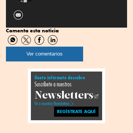
Comenta esta noticia
Compartir
Compartir
Compartir
Compartir
por
por
por
por
WhatsApp
Twitter
Facebook
Linkedin
Ver comentarios
Únete infórmate descubre
Suscríbete a nuestros
Newsletters
Ve a nuestros Newsletters
REGÍSTRATE AQUÍ