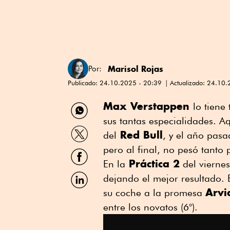
Marisol Rojas
Por:
Publicado:
24.10.2025 - 20:39
Actualizado:
24.10.
Compartir
Max Verstappen
lo tiene
por
sus tantas especialidades. 
WhatsApp
Compartir
Red Bull
del
, y el año pasa
por
Twitter
pero al final, no pesó tanto
Compartir
por
Práctica 2
En la
del vierne
Facebook
Compartir
dejando el mejor resultado. 
por
Arvi
su coche a la promesa
Linkedin
entre los novatos (6°).