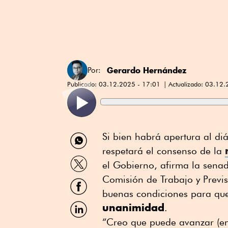
Gerardo Hernández
Por:
Publicado:
03.12.2025 - 17:01
Actualizado:
03.12.
Compartir
Si bien habrá apertura al diá
por
respetará el consenso de la
WhatsApp
Compartir
el Gobierno, afirma la sena
por
Twitter
Comisión de Trabajo y Previs
Compartir
por
buenas condiciones para q
Facebook
Compartir
unanimidad
.
por
“Creo que puede avanzar (en
Linkedin