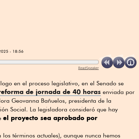
2025 - 18:56
ReadSpeaker
logo en el proceso legislativo, en el Senado se
reforma de jornada de 40 horas
enviada por
dora Geovanna Bañuelos, presidenta de la
ión Social. La legisladora consideró que hay
el proyecto sea aprobado por
ue
 los términos actuales), aunque nunca hemos