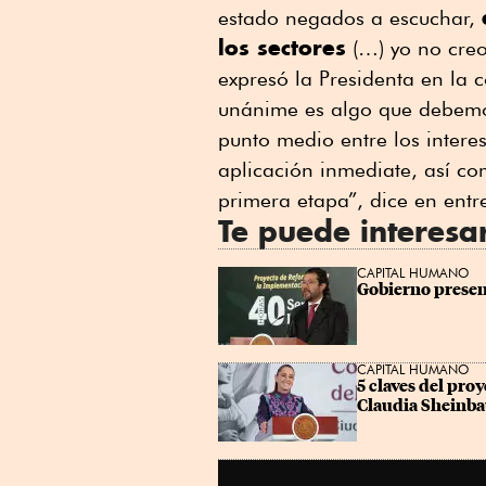
estado negados a escuchar,
los sectores
(…) yo no creo
expresó la Presidenta en la 
unánime es algo que debemos
punto medio entre los inter
aplicación inmediate, así co
primera etapa”, dice en entr
Te puede interesa
CAPITAL HUMANO
Gobierno presen
CAPITAL HUMANO
5 claves del pro
Claudia Sheinb