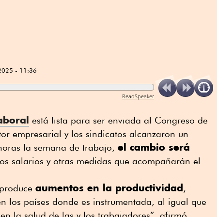
2025 - 11:36
ReadSpeaker
aboral
está lista para ser enviada al Congreso de
tor empresarial y los sindicatos alcanzaron un
el cambio será
horas la semana de trabajo,
 los salarios y otras medidas que acompañarán el
aumentos en la productividad
 produce
,
 en los países donde es instrumentada, al igual que
en la salud de las y los trabajadores”, afirmó