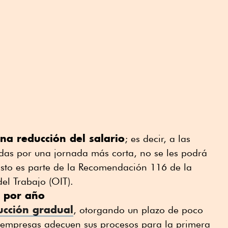
na reducción del salario
; es decir, a las
das por una jornada más corta, no se les podrá
Esto es parte de la Recomendación 116 de la
el Trabajo (OIT).
s por año
ucción gradual
, otorgando un plazo de poco
 empresas adecuen sus procesos para la primera