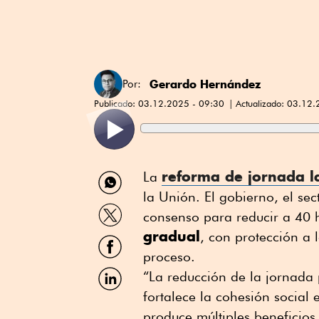
Gerardo Hernández
Por:
Publicado:
03.12.2025 - 09:30
Actualizado:
03.12.
Compartir
reforma de jornada l
La
por
la Unión. El gobierno, el sec
WhatsApp
Compartir
consenso para reducir a 40 
por
gradual
Twitter
, con protección a
Compartir
por
proceso.
Facebook
Compartir
“La reducción de la jornada
por
fortalece la cohesión social
Linkedin
produce múltiples beneficios 