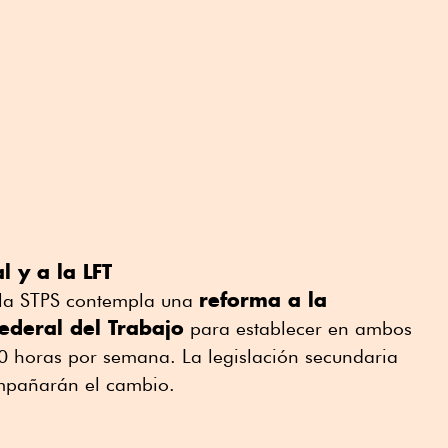
l y a la LFT
reforma a la
 la STPS contempla una
Federal del Trabajo
para establecer en ambos
40 horas por semana. La legislación secundaria
mpañarán el cambio.