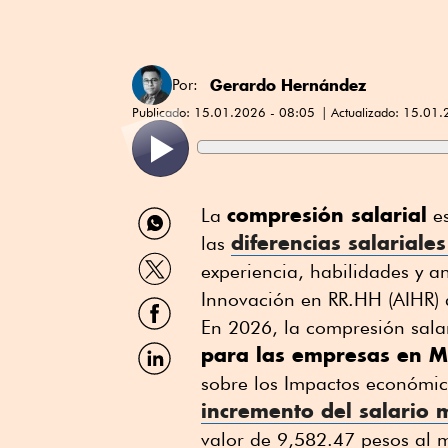
Gerardo Hernández
Por:
Publicado:
15.01.2026 - 08:05
Actualizado:
15.01.
Compartir
compresión salarial
La
es
por
diferencias salariale
las
WhatsApp
Compartir
experiencia, habilidades y 
por
Twitter
Innovación en RR.HH (AIHR) 
Compartir
por
En 2026, la compresión salar
Facebook
Compartir
para las empresas en M
por
sobre los Impactos económico
Linkedin
incremento del salario 
valor de 9,582.47 pesos al