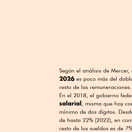
Según el análisis de Mercer,
2026
es poco más del doble
resto de las remuneraciones.
En el 2018, el gobierno fede
salarial
, misma que hoy con
mínimo de dos dígitos. Desde 
de hasta 22% (2022), en cont
resto de los sueldos es de 7%