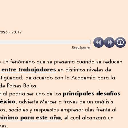
2026 - 20:12
ReadSpeaker
 un fenómeno que se presenta cuando se reducen
s entre trabajadores
en distintos niveles de
antigüedad, de acuerdo con la Academia para la
de Países Bajos.
principales desafíos
ial podría ser uno de los
éxico
, advierte Mercer a través de un análisis
s, sociales y respuestas empresariales frente al
mínimo para este año
, el cual alcanzará un
 mes.