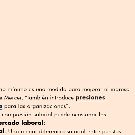
ario mínimo es una medida para mejorar el ingreso
presiones
ce Mercer, “también introduce
s
para las organizaciones”.
a compresión salarial puede ocasionar los
ercado laboral
:
al
: Una menor diferencia salarial entre puestos