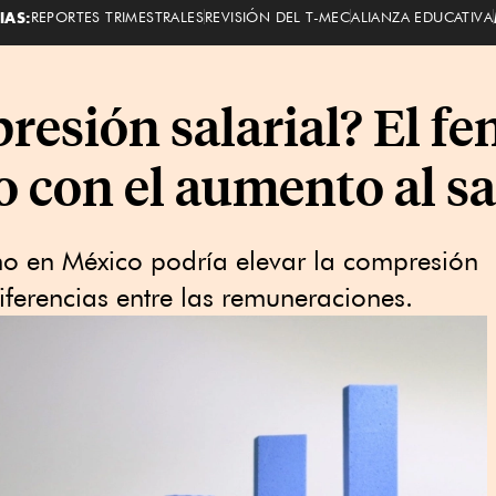
IAS:
REPORTES TRIMESTRALES
REVISIÓN DEL T-MEC
ALIANZA EDUCATIVA
presión salarial? El 
o con el aumento al s
mo en México podría elevar la compresión
 diferencias entre las remuneraciones.