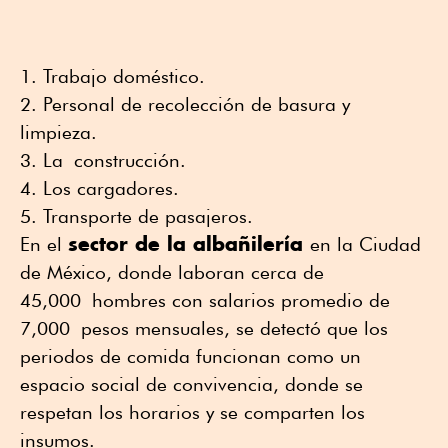
Trabajo doméstico.
Personal de recolección de basura y
limpieza.
La construcción.
Los cargadores.
Transporte de pasajeros.
sector de la albañilería
En el
en la Ciudad
de México, donde laboran cerca de
45
,000
hombres con salarios promedio de
7
,000
pesos mensuales, se detectó que los
periodos de comida funcionan como un
espacio social de convivencia, donde se
respetan los horarios y se comparten los
insumos.