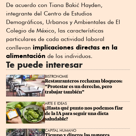
De acuerdo con Tiana Bakić Hayden,
integrante del Centro de Estudios
Demográficos, Urbanos y Ambientales de El
Colegio de México, las características
particulares de cada actividad laboral
implicaciones directas en la
conllevan
alimentación
de los individuos.
Te puede interesar
BISTRONOMIE
Restauranteros rechazan bloqueos: 
“Protestar es un derecho, pero 
trabajar también”
ARTE E IDEAS
¿Hasta qué punto nos podemos fiar 
de la IA para seguir una dieta 
saludable?
CAPITAL HUMANO
Tiempo y dinero: las mayores 