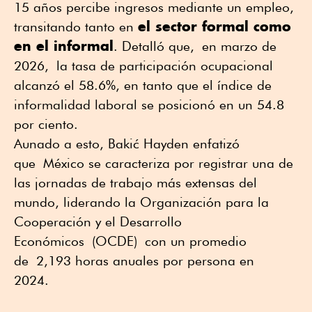
15 años percibe ingresos mediante un empleo,
el sector formal como
transitando tanto en
en el informal
. Detalló que
,
en marzo de
2026
,
la tasa de participación ocupacional
alcanzó el 58.6
%
, en tanto que el índice de
informalidad laboral se posicionó en un 54.8
por ciento.
Aunado a esto, Bakić Hayden enfatizó
que
México s
e caracteriza por registrar una de
las jornadas de trabajo más extensas del
mundo, liderando la Organización para la
Cooperación y el Desarrollo
Económicos
(OCDE)
con un promedio
de
2,
193 horas anuales por persona en
2024.