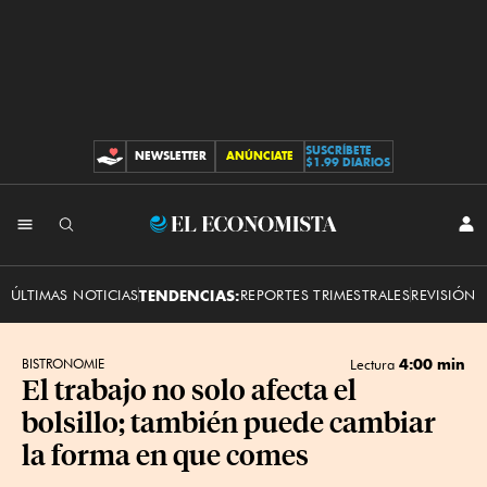
SUSCRÍBETE
NEWSLETTER
ANÚNCIATE
CONTRIBUCIONES
$1.99 DIARIOS
INI
El
SES
Economista
ÚLTIMAS NOTICIAS
TENDENCIAS:
REPORTES TRIMESTRALES
REVISIÓN 
4:00 min
BISTRONOMIE
Lectura
El trabajo no solo afecta el
bolsillo; también puede cambiar
la forma en que comes