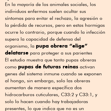
En la mayoría de los animales sociales, los
individuos enfermos suelen ocultar sus
síntomas para evitar el rechazo, la agresión o
la pérdida de recursos, pero en estas hormigas
ocurre lo contrario, porque cuando la infección
supera la capacidad de defensa del
pupa obrera “elige”
organismo, la
delatarse
para proteger a sus parientes
El estudio muestra que tanto pupas obreras
pupas de futuras reinas
como
activan
genes del sistema inmune cuando se exponen
al hongo, sin embargo, solo las obreras
aumentan de manera específica dos
hidrocarburos cuticulares, C33:2 y C33:1, y
solo lo hacen cuando hay trabajadoras
presentes, lo que indica que no es un