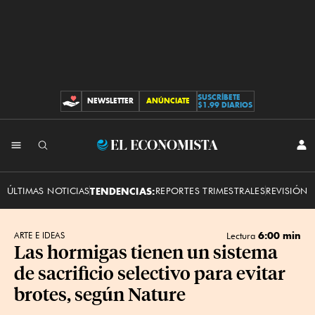
SUSCRÍBETE
NEWSLETTER
ANÚNCIATE
CONTRIBUCIONES
$1.99 DIARIOS
INI
El
SES
Economista
ÚLTIMAS NOTICIAS
TENDENCIAS:
REPORTES TRIMESTRALES
REVISIÓN 
6:00 min
ARTE E IDEAS
Lectura
Las hormigas tienen un sistema
de sacrificio selectivo para evitar
brotes, según Nature