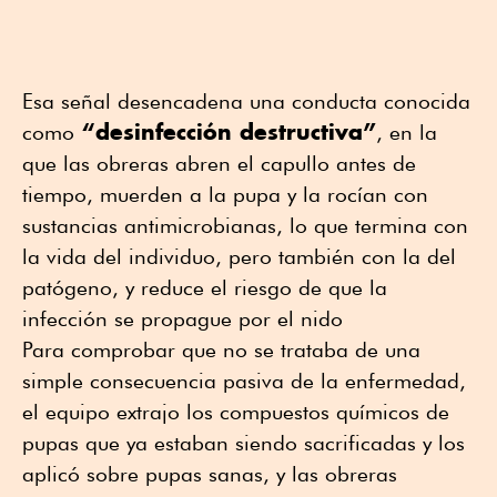
Esa señal desencadena una conducta conocida
“desinfección destructiva”
como
, en la
que las obreras abren el capullo antes de
tiempo, muerden a la pupa y la rocían con
sustancias antimicrobianas, lo que termina con
la vida del individuo, pero también con la del
patógeno, y reduce el riesgo de que la
infección se propague por el nido
Para comprobar que no se trataba de una
simple consecuencia pasiva de la enfermedad,
el equipo extrajo los compuestos químicos de
pupas que ya estaban siendo sacrificadas y los
aplicó sobre pupas sanas, y las obreras