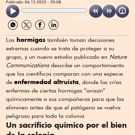
Publicado:
06.12.2025 - 20:08
ReadSpeaker
Compartir
Compartir
Compartir
Compartir
por
por
por
por
WhatsApp
Twitter
Facebook
Linkedin
hormigas
Las
también toman decisiones
extremas cuando se trata de proteger a su
grupo, y un nuevo estudio publicado en
Nature
Communications
describe un comportamiento
que los científicos comparan con una especie
enfermedad altruista
de
, donde las crías
enfermas de ciertas hormigas “avisan”
químicamente a sus compañeras para que las
eliminen antes de que el patógeno se vuelva
peligroso para toda la colonia
Un sacrificio químico por el bien
de la colonia