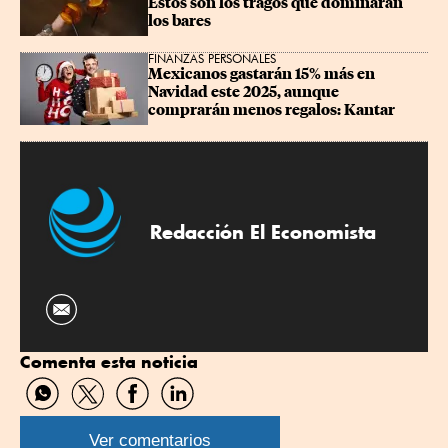
Estos son los tragos que dominarán 
los bares
FINANZAS PERSONALES
Mexicanos gastarán 15% más en 
Navidad este 2025, aunque 
comprarán menos regalos: Kantar
Redacción El Economista
Comenta esta noticia
Compartir
Compartir
Compartir
Compartir
por
por
por
por
WhatsApp
Twitter
Facebook
Linkedin
Ver comentarios