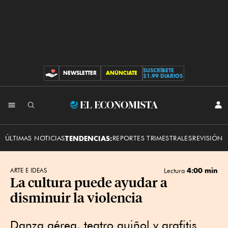
SUSCRÍBETE
NEWSLETTER
ANÚNCIATE
CONTRIBUCIONES
$1.99 DIARIOS
INI
El
SES
Economista
ÚLTIMAS NOTICIAS
TENDENCIAS:
REPORTES TRIMESTRALES
REVISIÓN 
4:00 min
ARTE E IDEAS
Lectura
La cultura puede ayudar a
disminuir la violencia
Danza aérea, teatro guiñol y grafitis