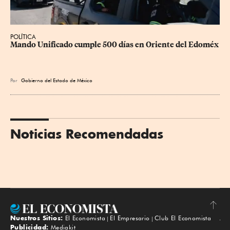
POLÍTICA
Mando Unificado cumple 500 días en Oriente del Edoméx
Por
Gobierno del Estado de México
Noticias Recomendadas
Nuestros Sitios:
El Economista
El Empresario
Club El Economista
Subir
Publicidad:
Mediakit