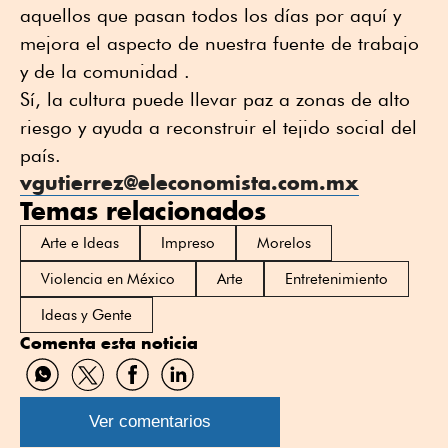
aquellos que pasan todos los días por aquí y
mejora el aspecto de nuestra fuente de trabajo
y de la comunidad .
Sí, la cultura puede llevar paz a zonas de alto
riesgo y ayuda a reconstruir el tejido social del
país.
vgutierrez@eleconomista.com.mx
Temas relacionados
Arte e Ideas
Impreso
Morelos
Violencia en México
Arte
Entretenimiento
Ideas y Gente
Comenta esta noticia
Compartir
Compartir
Compartir
Compartir
por
por
por
por
WhatsApp
Twitter
Facebook
Linkedin
Ver comentarios