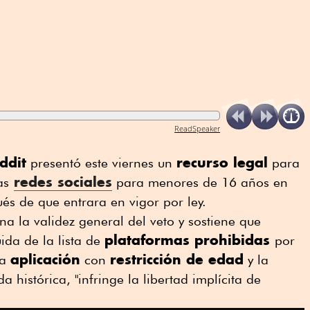
ReadSpeaker
ddit
recurso legal
presentó este viernes un
para
redes sociales
as
para menores de 16 años en
és de que entrara en vigor por ley.
na la validez general del veto y sostiene que
plataformas prohibidas
ida de la lista de
por
aplicación
restricción de edad
na
con
y la
 histórica, "infringe la libertad implícita de