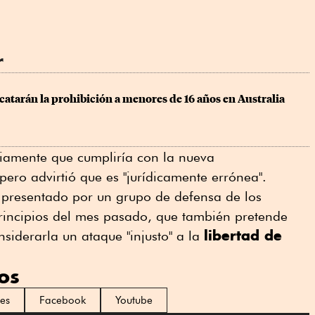
r
atarán la prohibición a menores de 16 años en Australia
iamente que cumpliría con la nueva
pero advirtió que es "jurídicamente errónea".
l presentado por un grupo de defensa de los
rincipios del mes pasado, que también pretende
libertad de
nsiderarla un ataque "injusto" a la
os
es
Facebook
Youtube