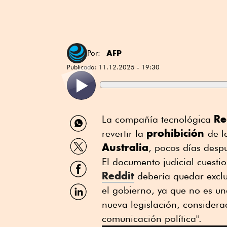
AFP
Por:
Publicado:
11.12.2025 - 19:30
Compartir
Re
La compañía tecnológica
por
prohibición
revertir la
de l
WhatsApp
Compartir
Australia
, pocos días despu
por
Twitter
El documento judicial cuestio
Compartir
por
Reddit
debería quedar exclu
Facebook
Compartir
el gobierno, ya que no es u
por
nueva legislación, considerada
Linkedin
comunicación política".