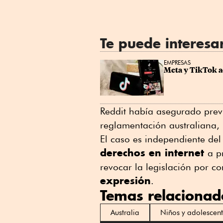
Te puede interesa
EMPRESAS
Meta y TikTok ac
Reddit había asegurado prev
reglamentación australiana, 
El caso es independiente de
derechos en internet
a p
revocar la legislación por co
expresión
.
Temas relacionad
Australia
Niños y adolescent