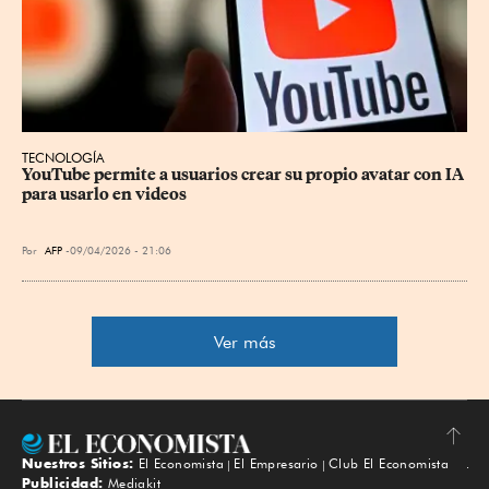
TECNOLOGÍA
YouTube permite a usuarios crear su propio avatar con IA 
para usarlo en videos
Por
AFP
09/04/2026 - 21:06
Ver más
Nuestros Sitios:
El Economista
El Empresario
Club El Economista
Subir
Publicidad:
Mediakit