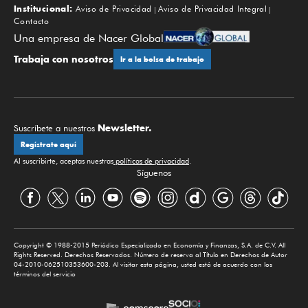
Institucional:
Aviso de Privacidad
Aviso de Privacidad Integral
Contacto
Una empresa de Nacer Global
Trabaja con nosotros
Ir a la bolsa de trabajo
Newsletter.
Suscríbete a nuestros
Regístrate aquí
Al suscribirte, aceptas nuestras
políticas de privacidad
.
Síguenos
Copyright © 1988-2015 Periódico Especializado en Economía y Finanzas, S.A. de C.V. All
Rights Reserved. Derechos Reservados. Número de reserva al Título en Derechos de Autor
04-2010-062510353600-203. Al visitar esta página, usted está de acuerdo con los
términos del servicio