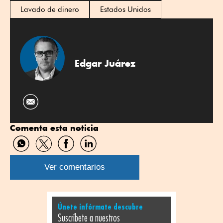
Lavado de dinero
Estados Unidos
Edgar Juárez
Comenta esta noticia
Compartir
Compartir
Compartir
Compartir
por
por
por
por
WhatsApp
Twitter
Facebook
Linkedin
Ver comentarios
Únete infórmate descubre
Suscríbete a nuestros