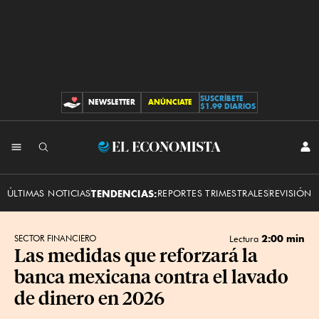
SUSCRÍBETE
NEWSLETTER
ANÚNCIATE
CONTRIBUCIONES
$1.99 DIARIOS
INI
El
SES
Economista
ÚLTIMAS NOTICIAS
TENDENCIAS:
REPORTES TRIMESTRALES
REVISIÓN 
2:00 min
SECTOR FINANCIERO
Lectura
Las medidas que reforzará la
banca mexicana contra el lavado
de dinero en 2026