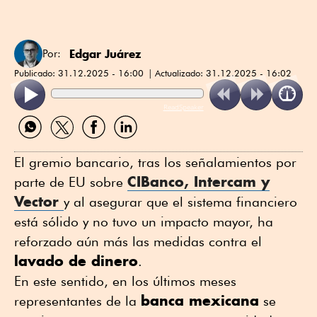
Edgar Juárez
Por:
Publicado:
31.12.2025 - 16:00
Actualizado:
31.12.2025 - 16:02
ReadSpeaker
Compartir
Compartir
Compartir
Compartir
por
por
por
por
WhatsApp
Twitter
Facebook
Linkedin
El gremio bancario, tras los señalamientos por
CIBanco, Intercam y
parte de EU sobre
Vector
y al asegurar que el sistema financiero
está sólido y no tuvo un impacto mayor, ha
reforzado aún más las medidas contra el
lavado de dinero
.
En este sentido, en los últimos meses
banca mexicana
representantes de la
se