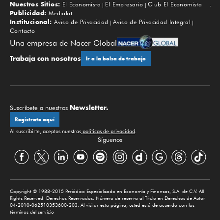
Nuestros Sitios:
El Economista
El Empresario
Club El Economista
Subir
Publicidad:
Mediakit
Institucional:
Aviso de Privacidad
Aviso de Privacidad Integral
Contacto
Una empresa de Nacer Global
Trabaja con nosotros
Ir a la bolsa de trabajo
Newsletter.
Suscríbete a nuestros
Regístrate aquí
Al suscribirte, aceptas nuestras
políticas de privacidad
.
Síguenos
Copyright © 1988-2015 Periódico Especializado en Economía y Finanzas, S.A. de C.V. All
Rights Reserved. Derechos Reservados. Número de reserva al Título en Derechos de Autor
04-2010-062510353600-203. Al visitar esta página, usted está de acuerdo con los
términos del servicio