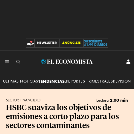
SUSCRÍBETE
NEWSLETTER
ANÚNCIATE
CONTRIBUCIONES
$1.99 DIARIOS
INI
El
SES
Economista
ÚLTIMAS NOTICIAS
TENDENCIAS:
REPORTES TRIMESTRALES
REVISIÓN 
2:00 min
SECTOR FINANCIERO
Lectura
HSBC suaviza los objetivos de
emisiones a corto plazo para los
sectores contaminantes