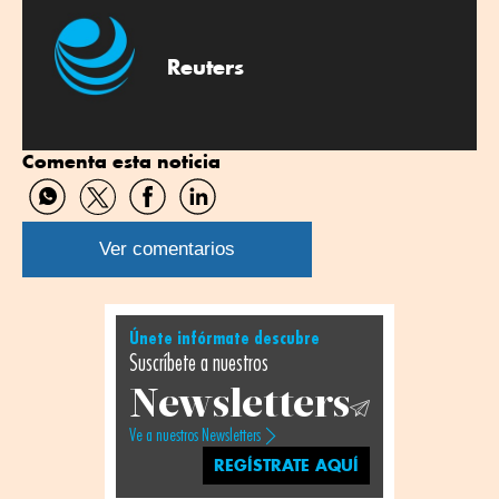
Reuters
Comenta esta noticia
Compartir
Compartir
Compartir
Compartir
por
por
por
por
WhatsApp
Twitter
Facebook
Linkedin
Ver comentarios
Únete infórmate descubre
Suscríbete a nuestros
Newsletters
Ve a nuestros Newsletters
REGÍSTRATE AQUÍ