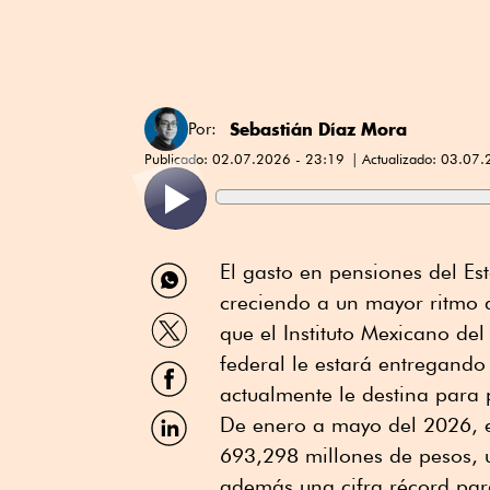
Sebastián Díaz Mora
Por:
Publicado:
02.07.2026 - 23:19
Actualizado:
03.07.
Compartir
El gasto en pensiones del Es
por
creciendo a un mayor ritmo 
WhatsApp
Compartir
que el Instituto Mexicano de
por
Twitter
federal le estará entregando
Compartir
por
actualmente le destina para
Facebook
Compartir
De enero a mayo del 2026, e
por
693,298 millones de pesos, 
Linkedin
además una cifra récord para