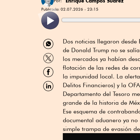
Enrique Campos Suárez
Por:
Publicado:
02.07.2026 - 23:15
Compartir
Dos noticias llegaron desde
por
de Donald Trump no se salía
WhatsApp
Compartir
los mercados ya habían desc
por
Twitter
flotación de las redes de c
Compartir
por
la impunidad local. La alert
Facebook
Compartir
Delitos Financieros) y la OFA
por
Departamento del Tesoro met
Linkedin
grande de la historia de Méxi
Ese esquema de contrabando
documental aduanero ya no e
simple trampa de evasión de