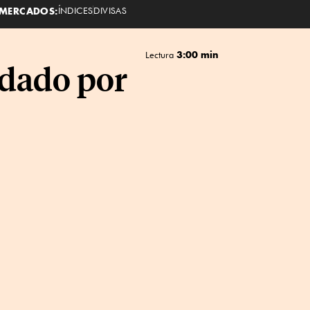
MERCADOS:
ÍNDICES
DIVISAS
3:00 min
Lectura
rdado por