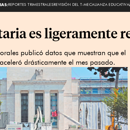
IAS:
REPORTES TRIMESTRALES
REVISIÓN DEL T-MEC
ALIANZA EDUCATIVA
aria es ligeramente re
borales publicó datos que muestran que el
saceleró drásticamente el mes pasado.