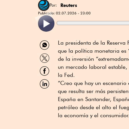
Reuters
Por:
Publicado:
02.07.2026 - 23:00
Compartir
La presidenta de la Reserva 
por
que la política monetaria es 
WhatsApp
Compartir
de la inversión “extremadame
por
Twitter
un mercado laboral estable, 
Compartir
por
la Fed.
Facebook
Compartir
“Creo que hay un escenario e
por
que resulta ser más persiste
Linkedin
España en Santander, España
petróleo desde el alto el fu
la economía y el consumidor