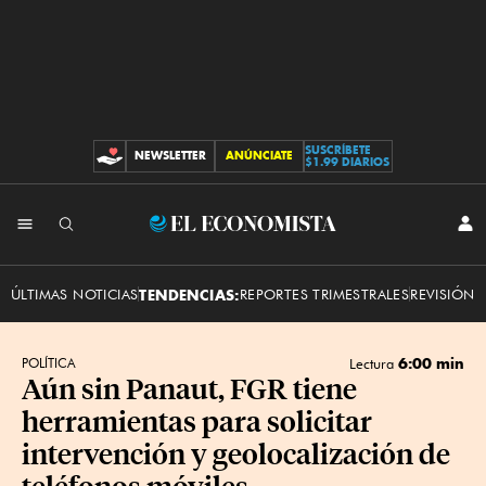
SUSCRÍBETE
NEWSLETTER
ANÚNCIATE
CONTRIBUCIONES
$1.99 DIARIOS
INI
El
SES
Economista
ÚLTIMAS NOTICIAS
TENDENCIAS:
REPORTES TRIMESTRALES
REVISIÓN 
6:00 min
POLÍTICA
Lectura
Aún sin Panaut, FGR tiene
herramientas para solicitar
intervención y geolocalización de
teléfonos móviles