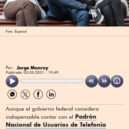
Foto: Especial
Jorge Monroy
Por:
Publicado:
03.05.2021 - 19:49
ReadSpeaker
Compartir
Compartir
Compartir
Compartir
por
por
por
por
WhatsApp
Twitter
Facebook
Linkedin
Aunque el gobierno federal considera
Padrón
indispensable contar con el
Nacional de Usuarios de Telefonía