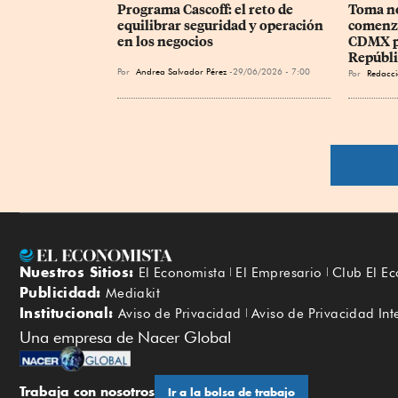
Programa Cascoff: el reto de 
Toma no
equilibrar seguridad y operación 
comenzar
en los negocios
CDMX po
Repúbli
Por
Andrea Salvador Pérez
29/06/2026 - 7:00
Por
Redacci
Nuestros Sitios:
El Economista
El Empresario
Club El E
Publicidad:
Mediakit
Institucional:
Aviso de Privacidad
Aviso de Privacidad Int
Una empresa de Nacer Global
Trabaja con nosotros
Ir a la bolsa de trabajo