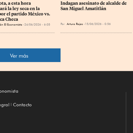
ta, a esta hora 
Indagan asesinato de alcalde de 
á la ley seca en la 
San Miguel Amatitlán
r el partido México vs. 
ca Checa
Por
Arturo Rojas
15/06/2026 - 0:56
ón El Economista
24/06/2026 - 6:05
Ver más
conomista
egral
Contacto