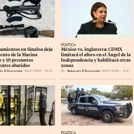
POLÍTICA
amientos en Sinaloa deja 
México vs. Inglaterra: CDMX 
ento de la Marina 
limitará el aforo en el Ángel de la 
o y 10 presuntos 
Independencia y habilitará otras 
entes abatidos
zonas
ón El Economista
06/07/2026 - 18:25
Por
Redacción El Economista
03/07/2026 - 16:37
POLÍTICA