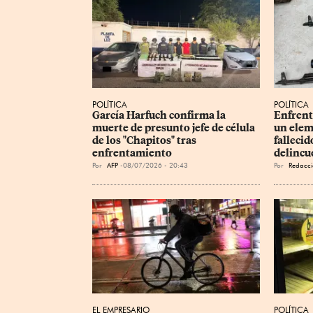
POLÍTICA
POLÍTICA
García Harfuch confirma la 
Enfrent
muerte de presunto jefe de célula 
un elem
de los "Chapitos" tras 
fallecid
enfrentamiento
delincu
Por
AFP
08/07/2026 - 20:43
Por
Redacci
EL EMPRESARIO
POLÍTICA