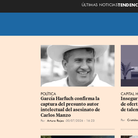
ÚLTIMAS NOTICIAS
TENDENC
POLÍTICA
CAPITAL
García Harfuch confirma la 
Insegur
captura del presunto autor 
de ofert
intelectual del asesinato de 
de tale
Carlos Manzo
Por
Cristóba
Por
Arturo Rojas
30/07/2026 - 16:23