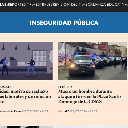
Economista
IAS:
REPORTES TRIMESTRALES
REVISIÓN DEL T-MEC
ALIANZA EDUCATIVA
INSEGURIDAD PÚBLICA
 HUMANO
POLÍTICA
idad, motivo de rechazo 
Muere un hombre durante 
as laborales y de rotación 
ataque a tiros en la Plaza Santo 
nto
Domingo de la CDMX
l Martínez Riojas
28/07/2026 - 8:05
Por
AFP
27/07/2026 - 21:27