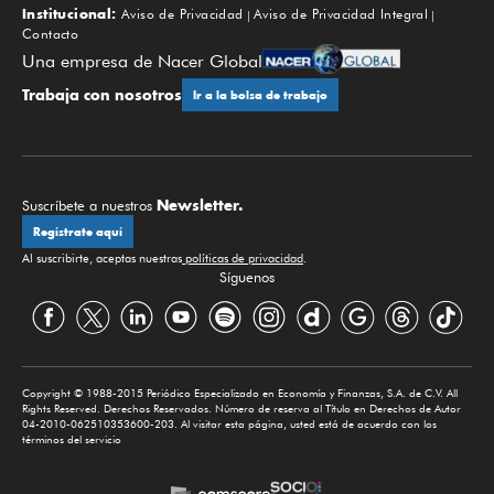
Institucional:
Aviso de Privacidad
Aviso de Privacidad Integral
Contacto
Una empresa de Nacer Global
Trabaja con nosotros
Ir a la bolsa de trabajo
Newsletter.
Suscríbete a nuestros
Regístrate aquí
Al suscribirte, aceptas nuestras
políticas de privacidad
.
Síguenos
Copyright © 1988-2015 Periódico Especializado en Economía y Finanzas, S.A. de C.V. All
Rights Reserved. Derechos Reservados. Número de reserva al Título en Derechos de Autor
04-2010-062510353600-203. Al visitar esta página, usted está de acuerdo con los
términos del servicio