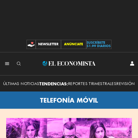
SUSCRÍBETE
NEWSLETTER
ANÚNCIATE
CONTRIBUCIONES
$1.99 DIARIOS
El
INI
SES
Economista
ÚLTIMAS NOTICIAS
TENDENCIAS:
REPORTES TRIMESTRALES
REVISIÓN 
TELEFONÍA MÓVIL