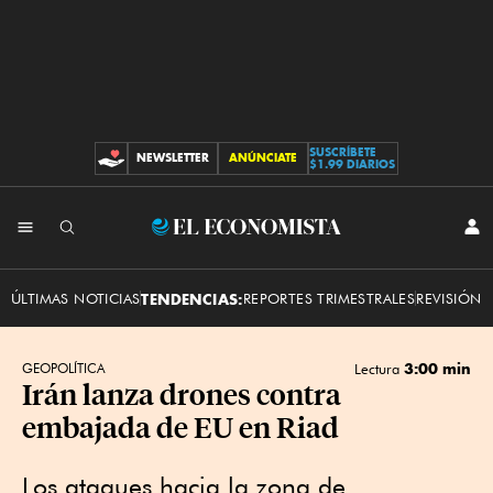
SUSCRÍBETE
NEWSLETTER
ANÚNCIATE
CONTRIBUCIONES
$1.99 DIARIOS
INI
El
SES
Economista
ÚLTIMAS NOTICIAS
TENDENCIAS:
REPORTES TRIMESTRALES
REVISIÓN 
3:00 min
GEOPOLÍTICA
Lectura
Irán lanza drones contra
embajada de EU en Riad
Los ataques hacia la zona de