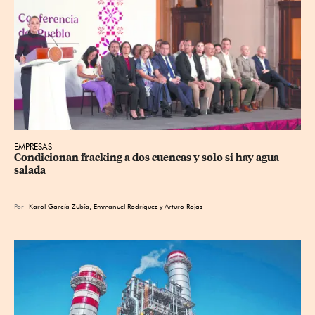
EMPRESAS
Condicionan fracking a dos cuencas y solo si hay agua 
salada
Por
Karol García Zubía
,
Emmanuel Rodríguez
y
Arturo Rojas