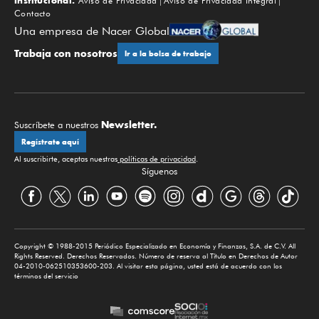
Institucional:
Aviso de Privacidad
Aviso de Privacidad Integral
Contacto
Una empresa de Nacer Global
Trabaja con nosotros
Ir a la bolsa de trabajo
Newsletter.
Suscríbete a nuestros
Regístrate aquí
Al suscribirte, aceptas nuestras
políticas de privacidad
.
Síguenos
Copyright © 1988-2015 Periódico Especializado en Economía y Finanzas, S.A. de C.V. All
Rights Reserved. Derechos Reservados. Número de reserva al Título en Derechos de Autor
04-2010-062510353600-203. Al visitar esta página, usted está de acuerdo con los
términos del servicio