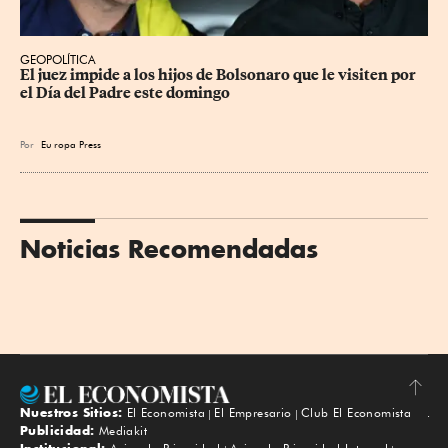
GEOPOLÍTICA
El juez impide a los hijos de Bolsonaro que le visiten por 
el Día del Padre este domingo
Por
Eu
ropa Press
Noticias Recomendadas
Nuestros Sitios:
El Economista
El Empresario
Club El Economista
Subir
Publicidad:
Mediakit