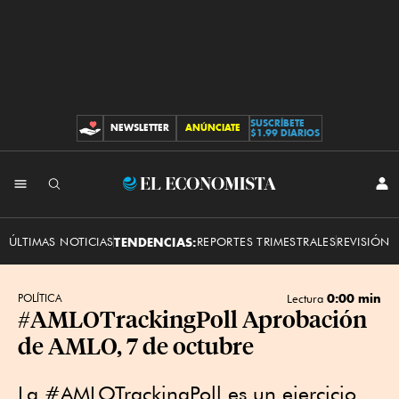
SUSCRÍBETE
NEWSLETTER
ANÚNCIATE
CONTRIBUCIONES
$1.99 DIARIOS
INI
El
SES
Economista
ÚLTIMAS NOTICIAS
TENDENCIAS:
REPORTES TRIMESTRALES
REVISIÓN 
0:00 min
POLÍTICA
Lectura
#AMLOTrackingPoll Aprobación
de AMLO, 7 de octubre
La #AMLOTrackingPoll es un ejercicio