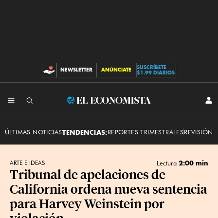
SUSCRÍBETE
NEWSLETTER
ANÚNCIATE
CONTRIBUCIONES
$1.99 DIARIOS
INI
El
SES
Economista
ÚLTIMAS NOTICIAS
TENDENCIAS:
REPORTES TRIMESTRALES
REVISIÓN 
2:00 min
ARTE E IDEAS
Lectura
Tribunal de apelaciones de
California ordena nueva sentencia
para Harvey Weinstein por
violación