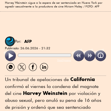
Harvey Weinstein sigue a la espera de ser sentenciado en Nueva York por
agredir sexualmente a la productora de cine Miriam Haley.
FOTO: AFP
AFP
Por:
Publicado:
26.06.2026 - 21:32
ReadSpeaker
Compartir
Compartir
Compartir
Compartir
por
por
por
por
WhatsApp
Twitter
Facebook
Linkedin
California
Un tribunal de apelaciones de
confirmó el viernes la condena del magnate
Harvey Weinstein
del cine
por violación y
abuso sexual, pero anuló su pena de 16 años
de prisión y ordenó que sea sentenciado