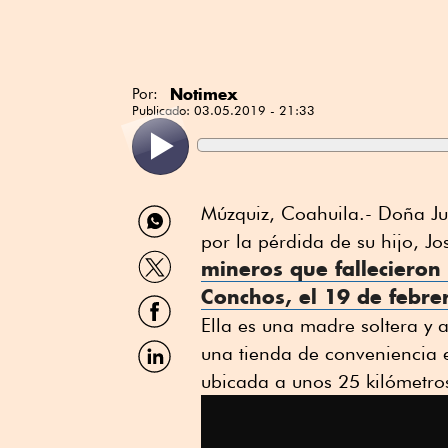
Notimex
Por:
Publicado:
03.05.2019 - 21:33
Compartir
Múzquiz, Coahuila.- Doña Ju
por
por la pérdida de su hijo, J
WhatsApp
Compartir
mineros que fallecieron
por
Conchos, el 19 de febre
Twitter
Compartir
por
Ella es una madre soltera y
Facebook
Compartir
una tienda de conveniencia 
por
ubicada a unos 25 kilómetros
Linkedin