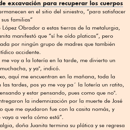
de excavación para recuperar los cuerpos
rmanecen en el sitio del siniestro, “para satisfacer
sus familias”
de López Obrador a estas tierras de la metalurgia,
nita manifestó que “sí he oído platicas”, pero
ada por ningún grupo de madres que también
atídico accidente.
e voy a la lotería en la tarde, me divierto un
muchacha, y ya", indicó.
xo, aquí me encuentran en la mañana, toda la
as tardes, pos yo me voy pa´ la lotería un ratito,
 pensando y estar pensando, pues como que no".
ntregaron la indemnización por la muerte de José
nico que me ayudaron fue con la casita nomás, y
 vaya a verla cómo está”.
talgia, doña Juanita termina su plática y se regresa