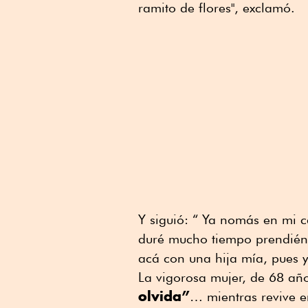
ramito de flores", exclamó.
Y siguió: “ Ya nomás en mi c
duré mucho tiempo prendién
acá con una hija mía, pues y
La vigorosa mujer, de 68 añ
olvida”
… mientras revive e