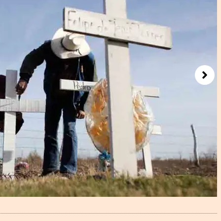
Next
D