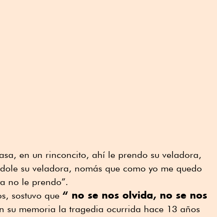
asa, en un rinconcito, ahí le prendo su veladora,
dole su veladora, nomás que como yo me quedo
a no le prendo”.
“ no se nos olvida, no se nos
os, sostuvo que
n su memoria la tragedia ocurrida hace 13 años