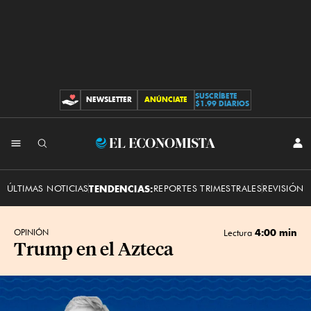
SUSCRÍBETE
NEWSLETTER
ANÚNCIATE
CONTRIBUCIONES
$1.99 DIARIOS
INI
El
SES
Economista
ÚLTIMAS NOTICIAS
TENDENCIAS:
REPORTES TRIMESTRALES
REVISIÓN 
4:00 min
OPINIÓN
Lectura
Trump en el Azteca