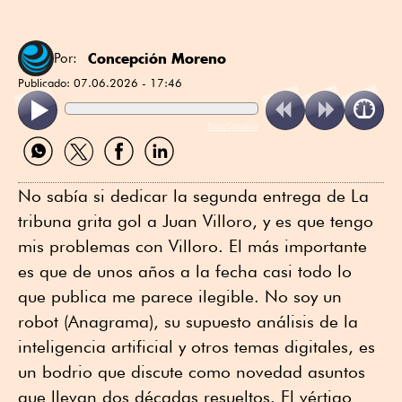
Concepción Moreno
Por:
Publicado:
07.06.2026 - 17:46
ReadSpeaker
Compartir
Compartir
Compartir
Compartir
por
por
por
por
WhatsApp
Twitter
Facebook
Linkedin
No sabía si dedicar la segunda entrega de La
tribuna grita gol a Juan Villoro, y es que tengo
mis problemas con Villoro. El más importante
es que de unos años a la fecha casi todo lo
que publica me parece ilegible. No soy un
robot (Anagrama), su supuesto análisis de la
inteligencia artificial y otros temas digitales, es
un bodrio que discute como novedad asuntos
que llevan dos décadas resueltos. El vértigo