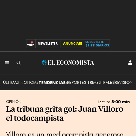
SUSCRÍBETE
NEWSLETTER
ANÚNCIATE
CONTRIBUCIONES
$1.99 DIARIOS
INI
El
SES
Economista
ÚLTIMAS NOTICIAS
TENDENCIAS:
REPORTES TRIMESTRALES
REVISIÓN 
8:00 min
OPINIÓN
Lectura
La tribuna grita gol: Juan Villoro
el todocampista
Villoro es un mediocampista generoso