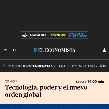
SUSCRÍBETE
NEWSLETTER
ANÚNCIATE
CONTRIBUCIONES
$1.99 DIARIOS
INI
El
SES
Economista
ÚLTIMAS NOTICIAS
TENDENCIAS:
REPORTES TRIMESTRALES
REVISIÓN 
14:00 min
OPINIÓN
Lectura
Tecnología, poder y el nuevo
orden global