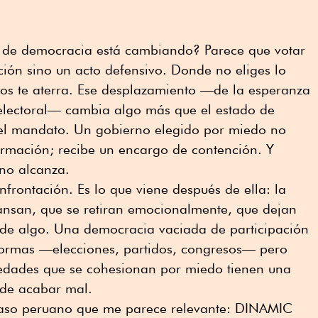
o de democracia está cambiando? Parece que votar
ción sino un acto defensivo. Donde no eliges lo
nos te aterra. Ese desplazamiento —de la esperanza
electoral— cambia algo más que el estado de
el mandato. Un gobierno elegido por miedo no
ormación; recibe un encargo de contención. Y
 no alcanza.
nfrontación. Es lo que viene después de ella: la
ansan, que se retiran emocionalmente, que dejan
e de algo. Una democracia vaciada de participación
formas —elecciones, partidos, congresos— pero
edades que se cohesionan por miedo tienen una
e de acabar mal.
 caso peruano que me parece relevante: DINAMIC