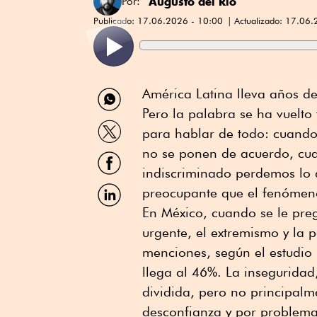
Augusto del Río
Por:
Publicado:
17.06.2026 - 10:00
Actualizado:
17.06.
Compartir
América Latina lleva años de
por
Pero la palabra se ha vuelto
WhatsApp
Compartir
para hablar de todo: cuando 
por
Twitter
no se ponen de acuerdo, cua
Compartir
por
indiscriminado perdemos lo
Facebook
Compartir
preocupante que el fenóme
por
En México, cuando se le pre
Linkedin
urgente, el extremismo y la p
menciones, según el estudio
llega al 46%. La inseguridad
dividida, pero no principalm
desconfianza y por problema