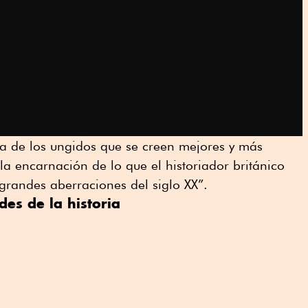
ia de los ungidos que se creen mejores y más
la encarnación de lo que el historiador británico
grandes aberraciones del siglo XX”.
des de la historia