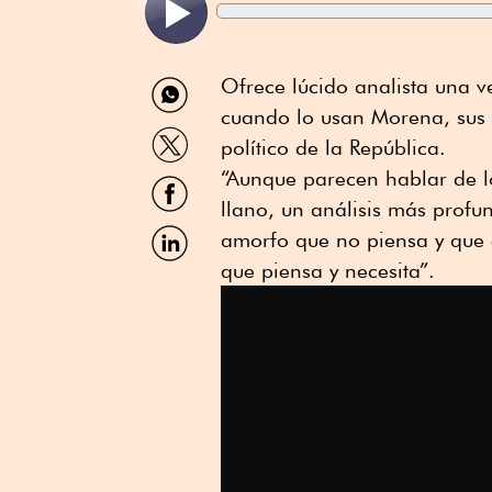
Compartir
Ofrece lúcido analista una v
por
cuando lo usan Morena, sus a
WhatsApp
Compartir
político de la República.
por
Twitter
“Aunque parecen hablar de l
Compartir
por
llano, un análisis más profu
Facebook
Compartir
amorfo que no piensa y que e
por
que piensa y necesita”.
Linkedin