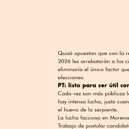
Quizá apuestan que con la r
2026 les arrebatarán a los c
eliminaría el único factor qu
elecciones.
PT: listo para ser útil 
Cada vez son más públicas la
hay intensa lucha, justo cua
el huevo de la serpiente.
La lucha facciosa en Morena 
Trabajo de postular candida