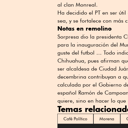
al clan Monreal.
Ha decidido el PT en ser úti
sea, y se fortalece con más 
Notas en remolino
Sorpresa dio la presidenta 
para la inauguración del Mun
guste del futbol … Todo ind
Chihuahua, pues afirman que
ser alcaldesa de Ciudad Juá
decembrina contribuyan a qu
calculada por el Gobierno d
español Ramón de Campoamor:
quiere, sino en hacer lo qu
Temas relacionad
Café Político
Morena