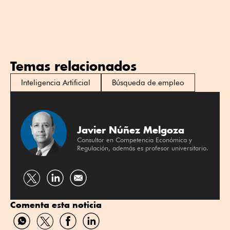
Temas relacionados
Inteligencia Artificial
Búsqueda de empleo
Javier Núñez Melgoza
Consultor en Competencia Económica y
Regulación, además es profesor universitario.
Compartir
Compartir
por
por
Comenta esta noticia
Twitter
Linkedin
Compartir
Compartir
Compartir
Compartir