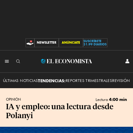
SUSCRÍBETE
NEWSLETTER
ANÚNCIATE
CONTRIBUCIONES
$1.99 DIARIOS
INI
El
SES
Economista
ÚLTIMAS NOTICIAS
TENDENCIAS:
REPORTES TRIMESTRALES
REVISIÓN 
4:00 min
OPINIÓN
Lectura
IA y empleo: una lectura desde
Polanyi