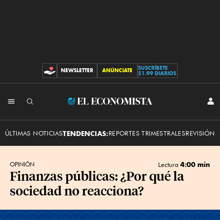
SUSCRÍBETE
NEWSLETTER
ANÚNCIATE
CONTRIBUCIONES
$1.99 DIARIOS
INI
El
SES
Economista
ÚLTIMAS NOTICIAS
TENDENCIAS:
REPORTES TRIMESTRALES
REVISIÓN 
4:00 min
OPINIÓN
Lectura
Finanzas públicas: ¿Por qué la
sociedad no reacciona?