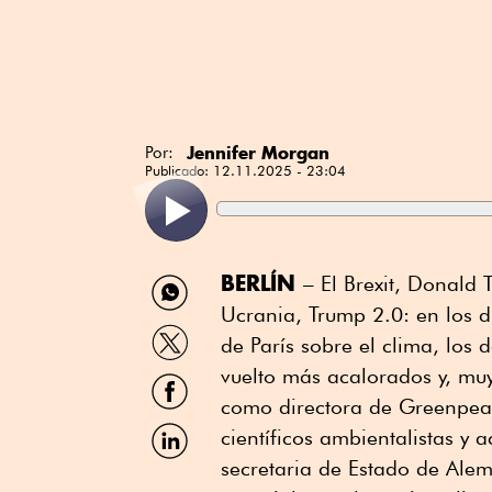
Jennifer Morgan
Por:
Publicado:
12.11.2025 - 23:04
Compartir
BERLÍN
– El Brexit, Donald
por
Ucrania, Trump 2.0: en los d
WhatsApp
Compartir
de París sobre el clima, los
por
Twitter
vuelto más acalorados y, muy
Compartir
por
como directora de Greenpeac
Facebook
Compartir
científicos ambientalistas y a
por
secretaria de Estado de Alem
Linkedin