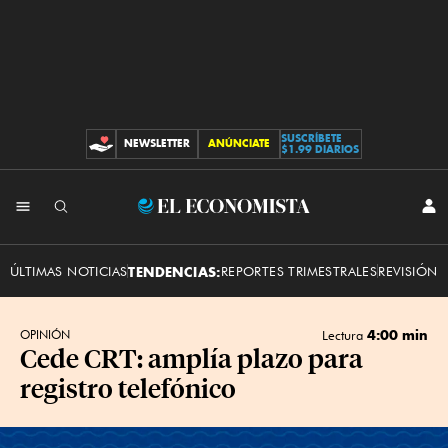
SUSCRÍBETE
NEWSLETTER
ANÚNCIATE
CONTRIBUCIONES
$1.99 DIARIOS
INI
El
SES
Economista
ÚLTIMAS NOTICIAS
TENDENCIAS:
REPORTES TRIMESTRALES
REVISIÓN 
4:00 min
OPINIÓN
Lectura
Cede CRT: amplía plazo para
registro telefónico