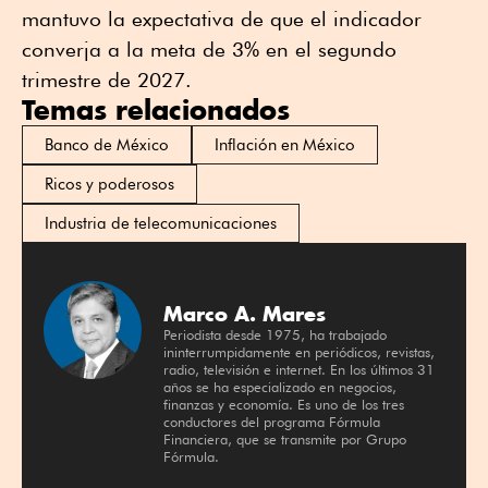
mantuvo la expectativa de que el indicador
converja a la meta de 3% en el segundo
trimestre de 2027.
Temas relacionados
Banco de México
Inflación en México
Ricos y poderosos
Industria de telecomunicaciones
Marco A. Mares
Periodista desde 1975, ha trabajado
ininterrumpidamente en periódicos, revistas,
radio, televisión e internet. En los últimos 31
años se ha especializado en negocios,
finanzas y economía. Es uno de los tres
conductores del programa Fórmula
Financiera, que se transmite por Grupo
Fórmula.