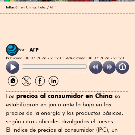
Inflación en China. Foto:
AFP
AFP
Por:
Publicado:
08.07.2026 - 21:23
Actualizado:
08.07.2026 - 21:23
ReadSpeaker
Compartir
Compartir
Compartir
Compartir
por
por
por
por
WhatsApp
Twitter
Facebook
Linkedin
precios al consumidor en China
Los
se
estabilizaron en junio ante la baja en los
precios de la energía y los productos básicos,
según cifras oficiales divulgadas el jueves.
El índice de precios al consumidor (IPC), un