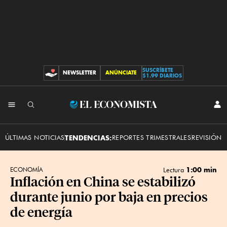
SUSCRÍBETE
NEWSLETTER
ANÚNCIATE
CONTRIBUCIONES
$1.99 DIARIOS
INI
El
SES
Economista
ÚLTIMAS NOTICIAS
TENDENCIAS:
REPORTES TRIMESTRALES
REVISIÓN 
1:00 min
ECONOMÍA
Lectura
Inflación en China se estabilizó
durante junio por baja en precios
de energía