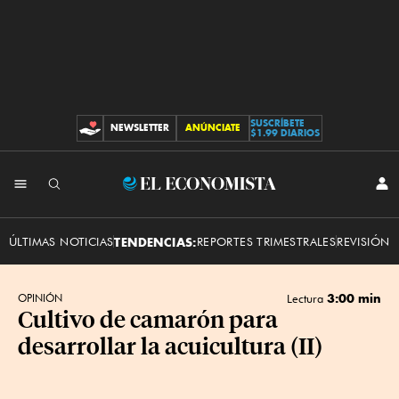
SUSCRÍBETE
NEWSLETTER
ANÚNCIATE
CONTRIBUCIONES
$1.99 DIARIOS
INI
El
SES
Economista
ÚLTIMAS NOTICIAS
TENDENCIAS:
REPORTES TRIMESTRALES
REVISIÓN 
3:00 min
OPINIÓN
Lectura
Cultivo de camarón para
desarrollar la acuicultura (II)