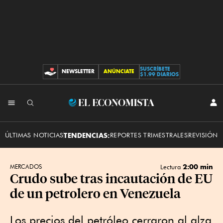
SUSCRÍBETE
NEWSLETTER
ANÚNCIATE
CONTRIBUCIONES
$1.99 DIARIOS
INI
El
SES
Economista
ÚLTIMAS NOTICIAS
TENDENCIAS:
REPORTES TRIMESTRALES
REVISIÓN 
2:00 min
MERCADOS
Lectura
Crudo sube tras incautación de EU
de un petrolero en Venezuela
Los precios del petróleo cerraron al alza