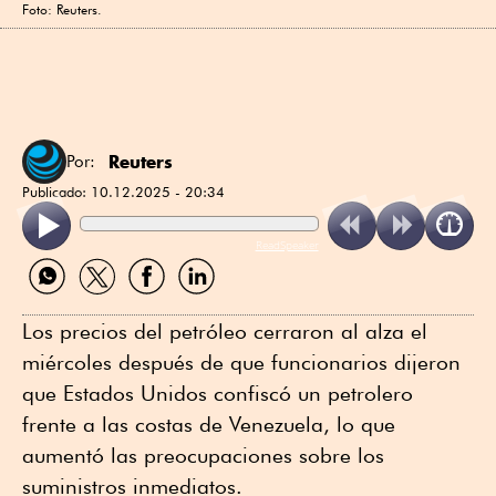
Foto: Reuters.
Reuters
Por:
Publicado:
10.12.2025 - 20:34
ReadSpeaker
Compartir
Compartir
Compartir
Compartir
por
por
por
por
WhatsApp
Twitter
Facebook
Linkedin
Los precios del petróleo cerraron al alza el
miércoles después de que funcionarios dijeron
que Estados Unidos confiscó un petrolero
frente a las costas de Venezuela, lo que
aumentó las preocupaciones sobre los
suministros inmediatos.