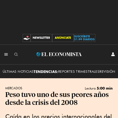
SUSCRÍBETE
NEWSLETTER
ANÚNCIATE
CONTRIBUCIONES
$1.99 DIARIOS
INI
El
SES
Economista
ÚLTIMAS NOTICIAS
TENDENCIAS:
REPORTES TRIMESTRALES
REVISIÓN 
5:00 min
MERCADOS
Lectura
Peso tuvo uno de sus peores años
desde la crisis del 2008
Caída en los precios internacionales del