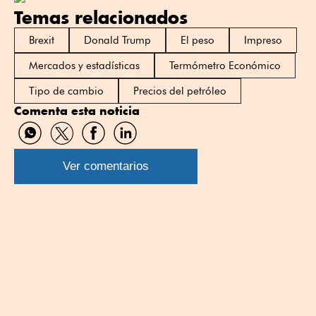
Temas relacionados
Brexit
Donald Trump
El peso
Impreso
Mercados y estadísticas
Termómetro Económico
Tipo de cambio
Precios del petróleo
Comenta esta noticia
Compartir
Compartir
Compartir
Compartir
por
por
por
por
WhatsApp
Twitter
Facebook
Linkedin
Ver comentarios