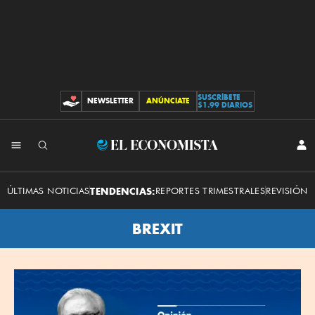
SUSCRÍBETE
NEWSLETTER
ANÚNCIATE
CONTRIBUCIONES
$1.99 DIARIOS
El
INI
SES
Economista
ÚLTIMAS NOTICIAS
TENDENCIAS:
REPORTES TRIMESTRALES
REVISIÓN 
BREXIT