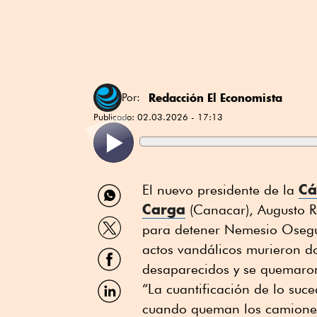
Redacción El Economista
Por:
Publicado:
02.03.2026 - 17:13
Compartir
Cá
El nuevo presidente de la
por
Carga
(Canacar), Augusto Ra
WhatsApp
Compartir
para detener Nemesio Osegue
por
Twitter
actos vandálicos murieron d
Compartir
por
desaparecidos y se quemaro
Facebook
Compartir
“La cuantificación de lo su
por
cuando queman los camiones
Linkedin