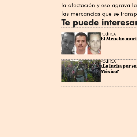
la afectación y eso agrava l
las mercancías que se trans
Te puede interesa
POLÍTICA
El Mencho murió
POLÍTICA
¿La lucha por su
México?