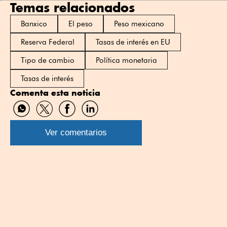
Temas relacionados
Banxico
El peso
Peso mexicano
Reserva Federal
Tasas de interés en EU
Tipo de cambio
Política monetaria
Tasas de interés
Comenta esta noticia
Compartir
Compartir
Compartir
Compartir
por
por
por
por
WhatsApp
Twitter
Facebook
Linkedin
Ver comentarios