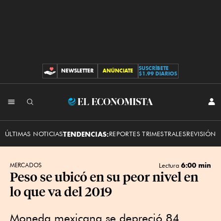
SUSCRÍBETE
NEWSLETTER
ANÚNCIATE
CONTRIBUCIONES
$1.99 DIARIOS
INI
El
SES
Economista
ÚLTIMAS NOTICIAS
TENDENCIAS:
REPORTES TRIMESTRALES
REVISIÓN 
6:00 min
MERCADOS
Lectura
Peso se ubicó en su peor nivel en
lo que va del 2019
Moneda mexicana se depreció 84