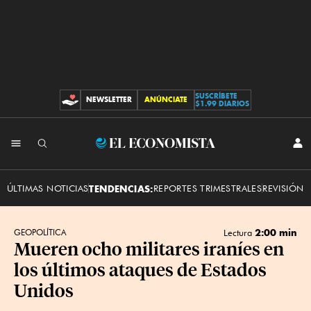
SUSCRÍBETE
NEWSLETTER
ANÚNCIATE
CONTRIBUCIONES
$1.99 DIARIOS
INI
El
SES
Economista
ÚLTIMAS NOTICIAS
TENDENCIAS:
REPORTES TRIMESTRALES
REVISIÓN 
2:00 min
GEOPOLÍTICA
Lectura
Mueren ocho militares iraníes en
los últimos ataques de Estados
Unidos