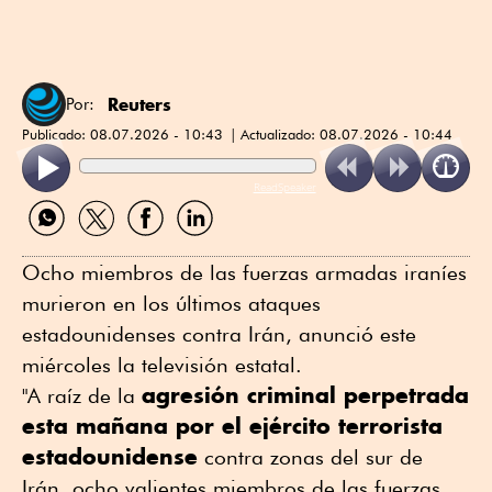
Reuters
Por:
Publicado:
08.07.2026 - 10:43
Actualizado:
08.07.2026 - 10:44
ReadSpeaker
Compartir
Compartir
Compartir
Compartir
por
por
por
por
WhatsApp
Twitter
Facebook
Linkedin
Ocho miembros de las fuerzas armadas iraníes
murieron en los últimos ataques
estadounidenses contra Irán, anunció este
miércoles la televisión estatal.
agresión criminal perpetrada
"A raíz de la
esta mañana por el ejército terrorista
estadounidense
contra zonas del sur de
Irán, ocho valientes miembros de las fuerzas