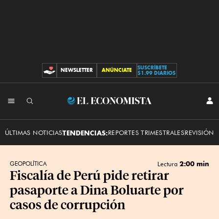
SUSCRÍBETE
NEWSLETTER
ANÚNCIATE
CONTRIBUCIONES
$1.99 DIARIOS
INI
El
SES
Economista
ÚLTIMAS NOTICIAS
TENDENCIAS:
REPORTES TRIMESTRALES
REVISIÓN 
2:00 min
GEOPOLÍTICA
Lectura
Fiscalía de Perú pide retirar
pasaporte a Dina Boluarte por
casos de corrupción