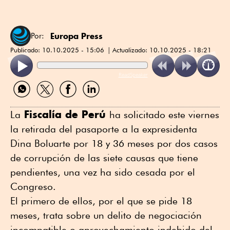
Europa Press
Por:
Publicado:
10.10.2025 - 15:06
Actualizado:
10.10.2025 - 18:21
ReadSpeaker
Compartir
Compartir
Compartir
Compartir
por
por
por
por
WhatsApp
Twitter
Facebook
Linkedin
Fiscalía de Perú
La
ha solicitado este viernes
la retirada del pasaporte a la expresidenta
Dina Boluarte por 18 y 36 meses por dos casos
de corrupción de las siete causas que tiene
pendientes, una vez ha sido cesada por el
Congreso.
El primero de ellos, por el que se pide 18
meses, trata sobre un delito de negociación
incompatible o aprovechamiento indebido del