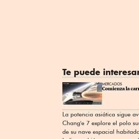
Te puede interesa
MERCADOS
Comienza la carr
La potencia asiática sigue 
Chang'e 7 explore el polo sur
de su nave espacial habita