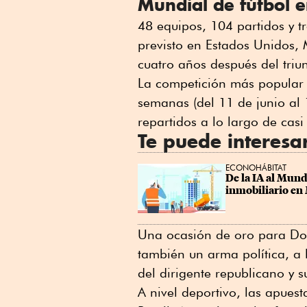
Mundial de fútbol e
48 equipos, 104 partidos y t
previsto en Estados Unidos,
cuatro años después del triu
La competición más popular 
semanas (del 11 de junio al 
repartidos a lo largo de cas
Te puede interesa
ECONOHÁBITAT
De la IA al Mund
inmobiliario en
Una ocasión de oro para Don
también un arma política, a 
del dirigente republicano y s
A nivel deportivo, las apues