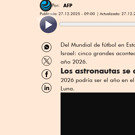
AFP
Por:
Publicado:
27.12.2025 - 09:00
Actualizado:
27.12.
Compartir
Del Mundial de fútbol en Es
por
Israel: cinco grandes aconte
WhatsApp
Compartir
año 2026.
por
Los astronautas se 
Twitter
Compartir
por
2026 podría ser el año en el
Facebook
Compartir
Luna.
por
Linkedin